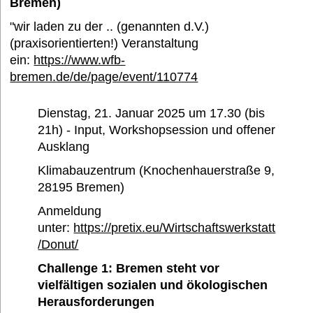
Bremen)
"wir laden zu der .. (genannten d.V.)
Termine
(praxisorientierten!) Veranstaltung
ein:
https://www.wfb-
bremen.de/de/page/event/110774
Bildung und Wissen e. V.
Dienstag, 21. Januar 2025 um 17.30 (bis
21h) - Input, Workshopsession und offener
Interessantes
Ausklang
Klimabauzentrum (Knochenhauerstraße 9,
Medien
28195 Bremen)
Anmeldung
unter:
https://pretix.eu/Wirtschaftswerkstatt
FAQ
/Donut/
Challenge 1: Bremen steht vor
vielfältigen sozialen und ökologischen
Herausforderungen