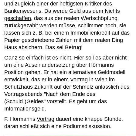
und zugleich einer der heftigsten
Kritiker des
Bankenwesens
.
Da werde Geld aus dem Nichts
Termine
geschaffen
, das aus der realen Wertschöpfung
zurückgezahlt werden müsse, schlimmer noch, sie
lassen sich z. B. bei einem Immobilienkredit auf das
Bildung und Wissen e. V.
Papier geschriebene Zahlen mit dem realen Ding
Haus absichern. Das sei Betrug!
Ganz so einfach ist es nicht. Hier soll es aber nicht
Interessantes
um eine Auseinandersetzung über Hörmanns
Position gehen. Er hat ein alternatives Geldmodell
Medien
entwickelt, das er in einem
Vortrag
in Wien im
Schutzhaus Zukunft auf der Schmelz anlässlich des
Vortragsabends "Nach dem Ende des
FAQ
(Schuld-)Geldes" vorstellt. Es geht um das
Informationsgeld.
F. Hörmanns
Vortrag
dauert eine knappe Stunde,
daran schließt sich eine Podiumsdiskussion.