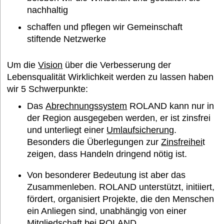
nachhaltig
Termine
schaffen und pflegen wir Gemeinschaft
stiftende Netzwerke
Bildung und Wissen e. V.
Um die
Vision
über die Verbesserung der
Lebensqualität Wirklichkeit werden zu lassen haben
wir 5 Schwerpunkte:
Interessantes
Das
Abrechnungssystem
ROLAND kann nur in
der Region ausgegeben werden, er ist zinsfrei
und unterliegt einer
Umlaufsicherung
.
Medien
Besonders die Überlegungen zur
Zinsfreihei
t
zeigen, dass Handeln dringend nötig ist.
FAQ
Von besonderer Bedeutung ist aber das
Zusammenleben. ROLAND unterstützt, initiiert,
fördert, organisiert Projekte, die den Menschen
ein Anliegen sind, unabhängig von einer
Mitgliedschaft bei ROLAND.