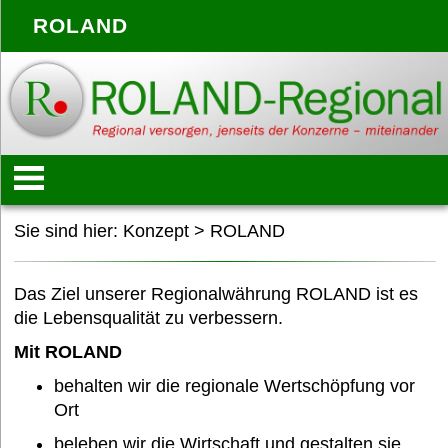
ROLAND
Startseite
Sie sind hier:
Konzept
>
ROLAND
Konzept
Das Ziel unserer Regionalwährung ROLAND ist es
die Lebensqualität zu verbessern.
Mit ROLAND
Anbieter
behalten wir die regionale Wertschöpfung vor
Ort
Treffpunkte
beleben wir die Wirtschaft und gestalten sie