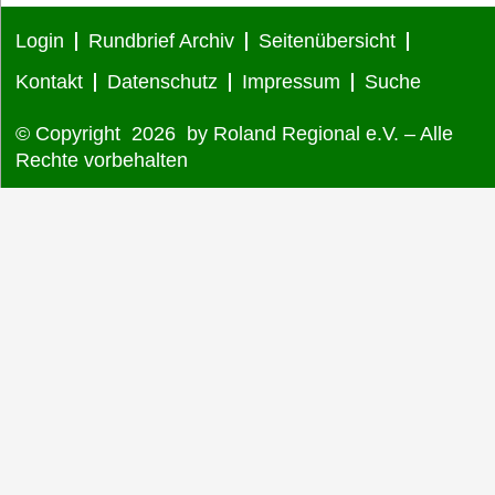
Login
Rundbrief Archiv
Seitenübersicht
Termine
Kontakt
Datenschutz
Impressum
Suche
Bildung und Wissen e. V.
© Copyright 2026 by Roland Regional e.V. – Alle
Rechte vorbehalten
Interessantes
Medien
FAQ