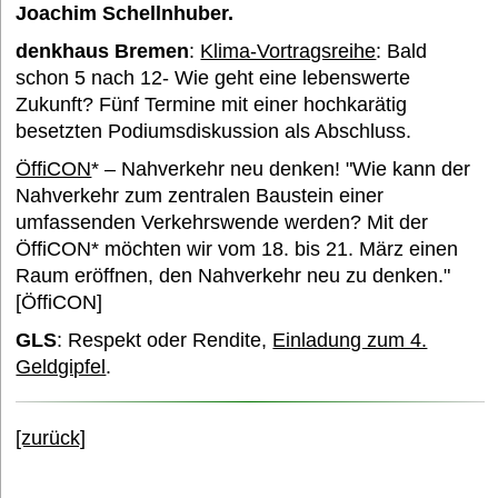
Joachim Schellnhuber.
denkhaus Bremen
:
Klima-Vortragsreihe
: Bald
Termine
schon 5 nach 12- Wie geht eine lebenswerte
Zukunft? Fünf Termine mit einer hochkarätig
besetzten Podiumsdiskussion als Abschluss.
Bildung und Wissen e. V.
ÖffiCON
* – Nahverkehr neu denken! "Wie kann der
Nahverkehr zum zentralen Baustein einer
Interessantes
umfassenden Verkehrswende werden? Mit der
ÖffiCON* möchten wir vom 18. bis 21. März einen
Raum eröffnen, den Nahverkehr neu zu denken."
Medien
[ÖffiCON]
GLS
: Respekt oder Rendite,
Einladung zum 4.
Geldgipfel
.
FAQ
[zurück]