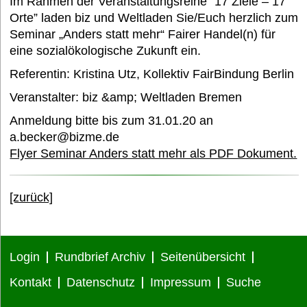
Im Rahmen der Veranstaltungsreihe “17 Ziele – 17
Orte” laden biz und Weltladen Sie/Euch herzlich zum
Termine
Seminar „Anders statt mehr“ Fairer Handel(n) für
eine sozialökologische Zukunft ein.
Referentin: Kristina Utz, Kollektiv FairBindung Berlin
Bildung und Wissen e. V.
Veranstalter: biz &amp; Weltladen Bremen
Anmeldung bitte bis zum 31.01.20 an
Interessantes
a.becker@bizme.de
Flyer Seminar Anders statt mehr als PDF Dokument.
Medien
[zurück]
FAQ
Login
Rundbrief Archiv
Seitenübersicht
Kontakt
Datenschutz
Impressum
Suche